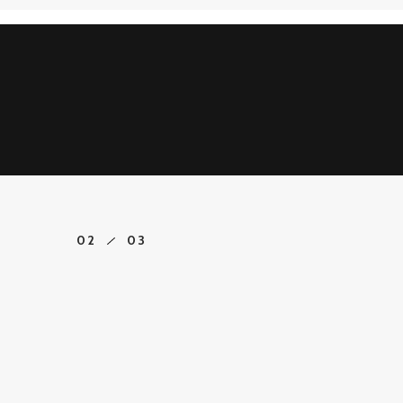
経営・事業
IR
.06
02
03
、半導体プロセス部品の需要拡大に対応した生産能力増強投
IR
.06
年3月期第1四半期決算短信
経営・事業
IR
16