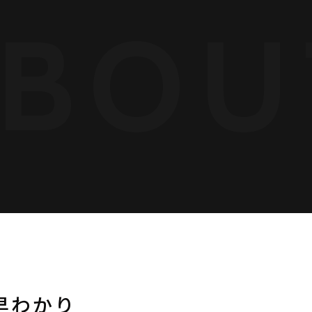
BOU
早わかり