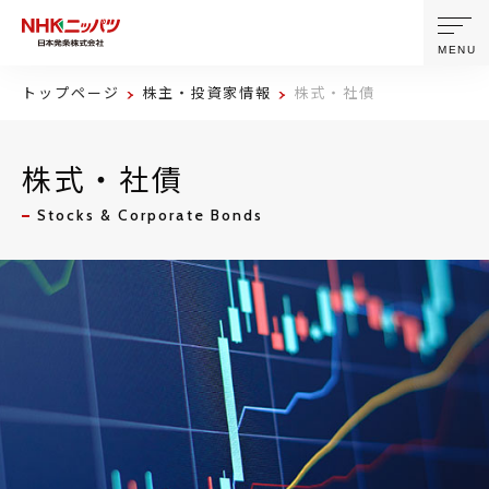
MENU
トップページ
株主・投資家情報
株式・社債
ニッパツについて
株式・社債
製品・技術
Stocks & Corporate Bonds
企業情報
ニュース
サステナビリティ
株主・投資家情報