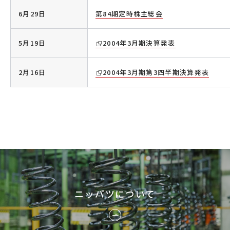
6月29日
第84期定時株主総会
5月19日
2004年3月期決算発表
2月16日
2004年3月期第3四半期決算発表
ニッパツについて