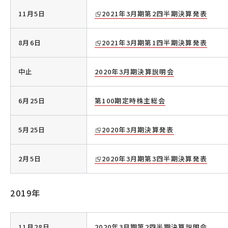
11月5日
2021年3月期第2四半期決算発表
8月6日
2021年3月期第1四半期決算発表
中止
2020年3月期決算説明会
6月25日
第100期定時株主総会
5月25日
2020年3月期決算発表
2月5日
2020年3月期第3四半期決算発表
2019年
11月28日
2020年3月期第2四半期決算説明会