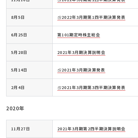
8月5日
2022年3月期第1四半期決算発表
6月25日
第101期定時株主総会
5月28日
2021年3月期決算説明会
5月14日
2021年3月期決算発表
2月4日
2021年3月期第3四半期決算発表
2020年
11月27日
2021年3月期第2四半期決算説明会