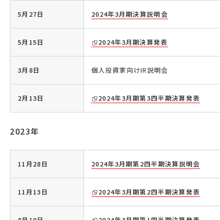
5月27日
2024年3月期決算説明会
5月15日
2024年3月期決算発表
3月8日
個人投資家向けIR説明会
2月13日
2024年3月期第3四半期決算発表
2023年
11月28日
2024年3月期第2四半期決算説明会
11月13日
2024年3月期第2四半期決算発表
8月10日
2024年3月期第1四半期決算発表