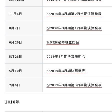
11月6日
2020年3月期第2四半期決算発表
8月7日
2020年3月期第1四半期決算発表
6月26日
第99期定時株主総会
5月28日
2019年3月期決算説明会
5月10日
2019年3月期決算発表
2月6日
2019年3月期第3四半期決算発表
2018年