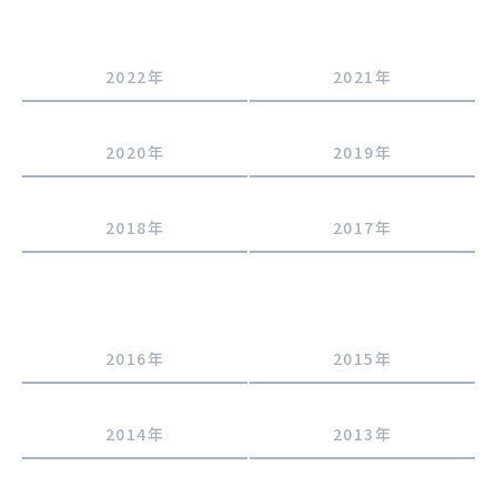
2022年
2021年
2020年
2019年
2018年
2017年
2016年
2015年
2014年
2013年