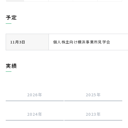
予定
11月3日
個人株主向け横浜事業所見学会
実績
2026年
2025年
2024年
2023年