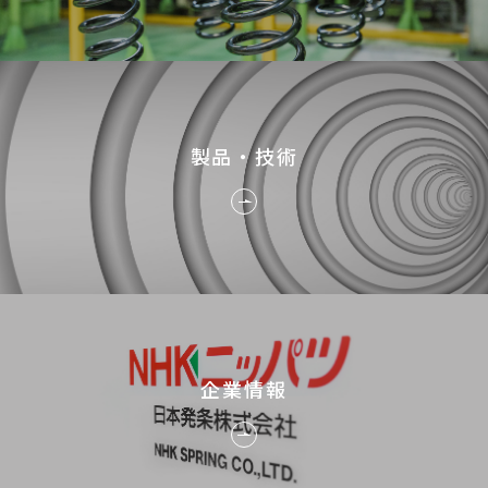
製品・技術
企業情報