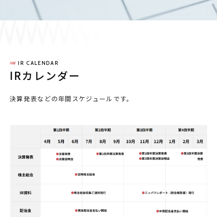
採用情報
JP
EN
IR CALENDAR
IRカレンダー
決算発表などの年間スケジュールです。
お問い合わせ