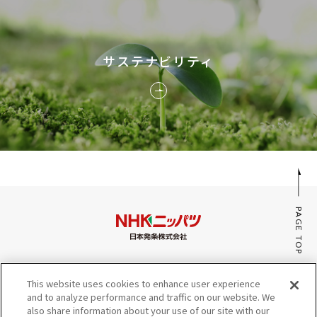
サステナビリティ
PAGE TOP
みんなのaiポータル
This website uses cookies to enhance user experience
サイトマップ
and to analyze performance and traffic on our website. We
プライバシーポリシー・Cookieポリシー
also share information about your use of our site with our