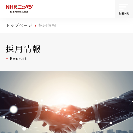
MENU
トップページ
採用情報
ニッパツについて
採用情報
製品・技術
Recruit
企業情報
ニュース
サステナビリティ
株主・投資家情報