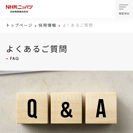
MENU
トップページ
採用情報
よくあるご質問
ニッパツについて
よくあるご質問
製品・技術
FAQ
企業情報
ニュース
サステナビリティ
株主・投資家情報