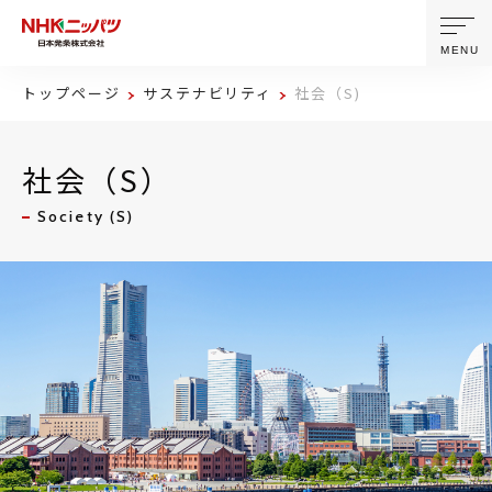
MENU
トップページ
サステナビリティ
社会（S)
ニッパツについて
社会（S）
製品・技術
Society (S)
企業情報
ニュース
サステナビリティ
株主・投資家情報