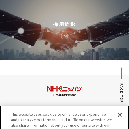
採用情報
PAGE TOP
みんなのaiポータル
This website uses cookies to enhance user experience
サイトマップ
and to analyze performance and traffic on our website. We
プライバシーポリシー・Cookieポリシー
also share information about your use of our site with our