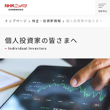
MENU
トップページ
株主・投資家情報
個人投資家の皆さまへ
ニッパツについて
個人投資家の皆さまへ
製品・技術
Individual Investors
企業情報
ニュース
サステナビリティ
株主・投資家情報