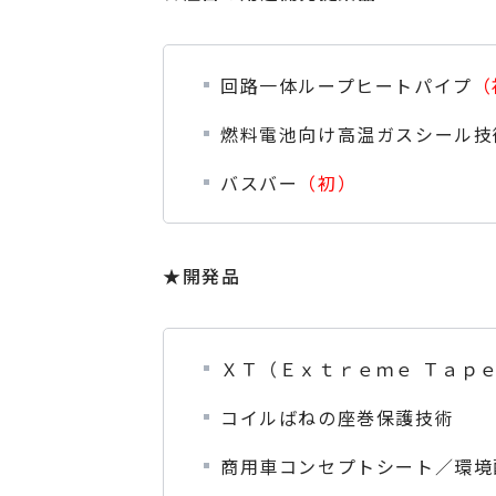
回路一体ループヒートパイプ
（
燃料電池向け高温ガスシール技
バスバー
（初）
★開発品
ＸＴ（Ｅｘｔｒｅｍｅ Ｔａｐ
コイルばねの座巻保護技術
商用車コンセプトシート／環境