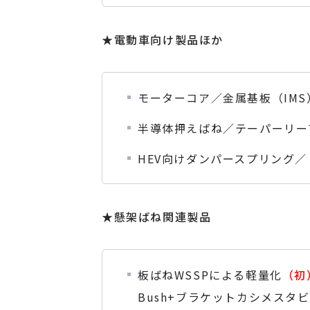
★電動車向け製品ほか
モーターコア／金属基板（IM
半導体押えばね／テーパーリー
HEV向けダンパースプリング
★懸架ばね関連製品
板ばねWSSPによる軽量化
（初
Bush+ブラケットカシメス