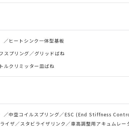
S）／ヒートシンク一体型基板
フスプリング／グリッドばね
／トルクリミッター皿ばね
）
／中空コイルスプリング／ESC (End Stiffness Co
タビライザ／スタビライザリンク／車高調整用アキュムレー