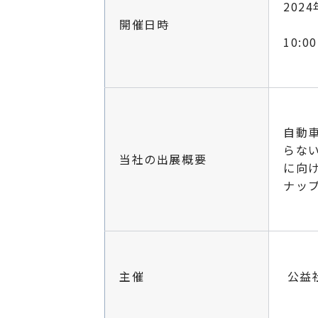
202
開催日時
10:00
自動
らな
当社の出展概要
に向
ナッ
主催
公益