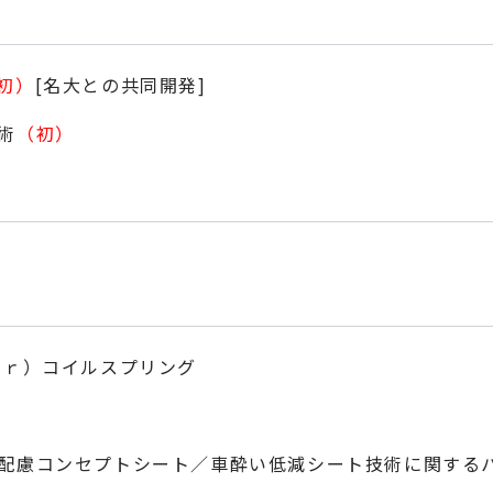
初）
[名大との共同開発]
術
（初）
ｅｒ）コイルスプリング
配慮コンセプトシート／車酔い低減シート技術に関する