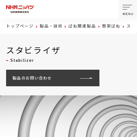
MENU
トップページ
製品・技術
ばね関連製品
懸架ばね
スタ
ニッパツについて
スタビライザ
製品・技術
Stabilizer
企業情報
製品のお問い合わせ
ニュース
サステナビリティ
株主・投資家情報