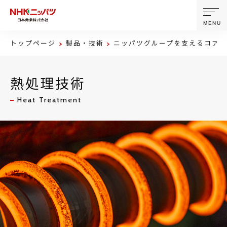
MENU
トップページ
製品・技術
ニッパツグループを支えるコア技
ニッパツについて
熱処理技術
製品・技術
Heat Treatment
企業情報
ニュース
サステナビリティ
株主・投資家情報