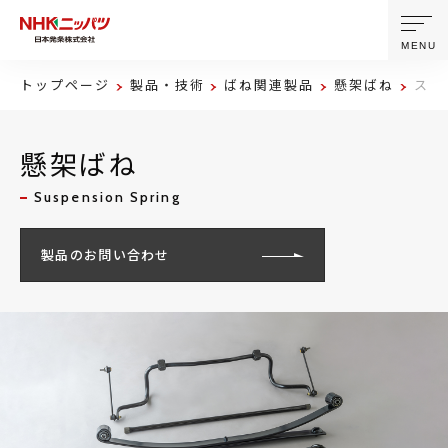
MENU
トップページ
製品・技術
ばね関連製品
懸架ばね
スタ
ニッパツについて
懸架ばね
製品・技術
Suspension Spring
企業情報
製品のお問い合わせ
ニュース
サステナビリティ
株主・投資家情報