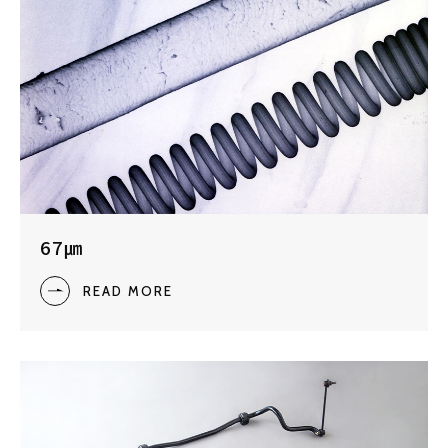
67㎛
READ MORE