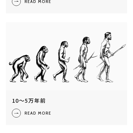
READ MORE
10～5万年前
READ MORE