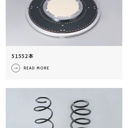
51552本
READ MORE