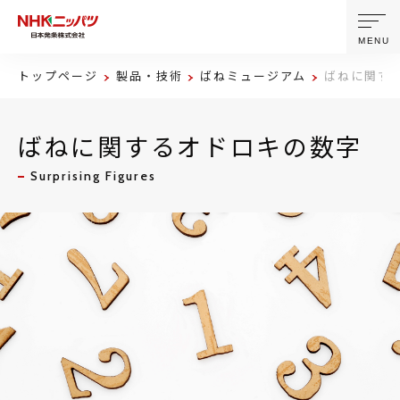
MENU
トップページ
製品・技術
ばねミュージアム
ばねに関す
ニッパツについて
ばねに関するオドロキの数字
製品・技術
Surprising Figures
企業情報
ニュース
サステナビリティ
株主・投資家情報