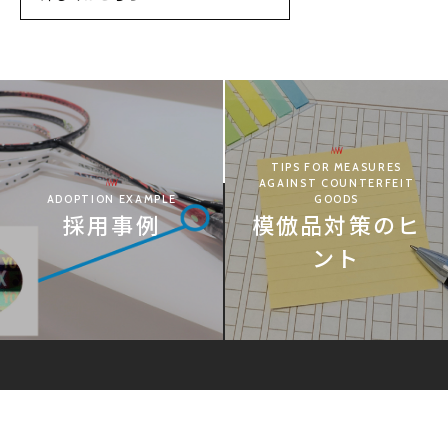
TIPS FOR MEASURES
AGAINST COUNTERFEIT
GOODS
ADOPTION EXAMPLE
模倣品対策のヒ
採用事例
ント