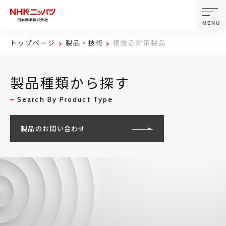
MENU
トップページ
製品・技術
模倣品対策製品
ニッパツについて
製品種類から探す
製品・技術
Search By Product Type
企業情報
製品のお問い合わせ
ニュース
サステナビリティ
株主・投資家情報