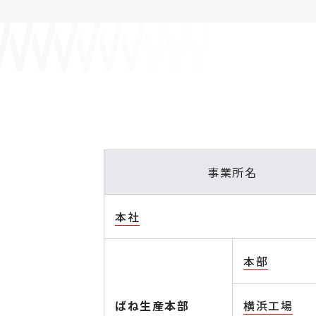
事業所名
本社
本部
ばね生産本部
横浜工場