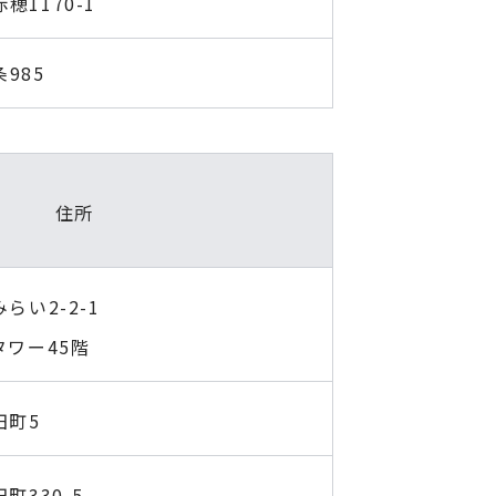
1170-1
985
住所
らい2-2-1
ワー45階
田町5
町330-5