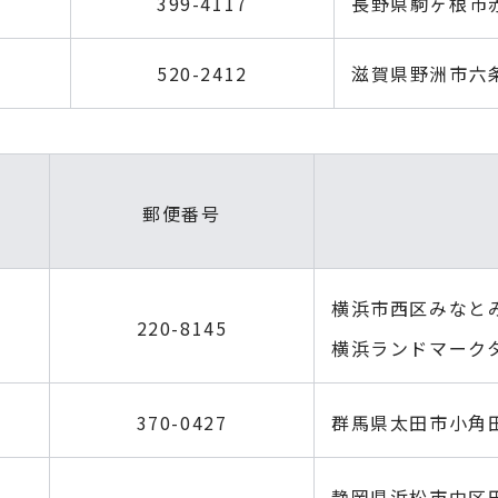
399-4117
長野県駒ヶ根市赤穂
520-2412
滋賀県野洲市六条
郵便番号
横浜市西区みなとみ
220-8145
横浜ランドマークタ
370-0427
群馬県太田市小角
静岡県浜松市中区田