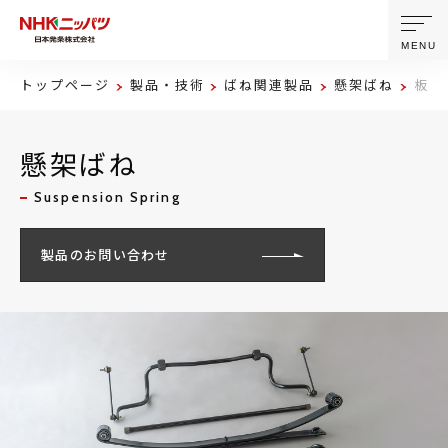
MENU
トップページ
製品・技術
ばね関連製品
懸架ばね
板ば
ニッパツについて
懸架ばね
製品・技術
Suspension Spring
企業情報
製品のお問い合わせ
ニュース
サステナビリティ
株主・投資家情報