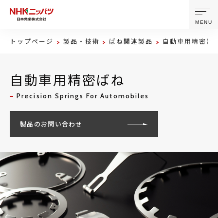
MENU
トップページ
製品・技術
ばね関連製品
自動車用精密ば
ニッパツについて
自動車用精密ばね
製品・技術
Precision Springs For Automobiles
企業情報
製品のお問い合わせ
ニュース
サステナビリティ
株主・投資家情報