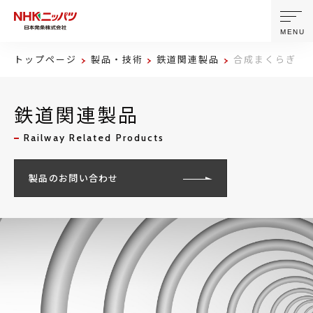
MENU
トップページ
製品・技術
鉄道関連製品
合成まくらぎ
ニッパツについて
鉄道関連製品
製品・技術
Railway Related Products
企業情報
製品のお問い合わせ
ニュース
サステナビリティ
株主・投資家情報