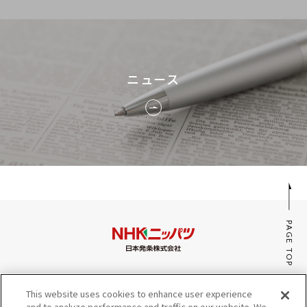
ニュース
PAGE TOP
みんなのaiポータル
This website uses cookies to enhance user experience
サイトマップ
and to analyze performance and traffic on our website. We