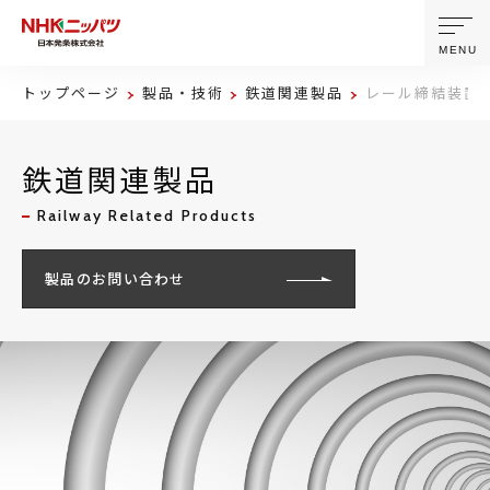
MENU
トップページ
製品・技術
鉄道関連製品
レール締結装置
ニッパツについて
鉄道関連製品
製品・技術
Railway Related Products
企業情報
製品のお問い合わせ
ニュース
サステナビリティ
株主・投資家情報