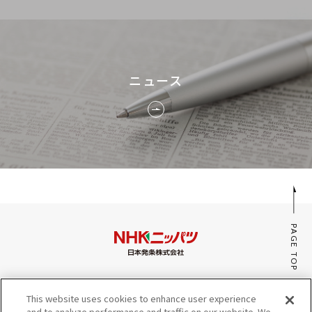
ニュース
PAGE TOP
みんなのaiポータル
This website uses cookies to enhance user experience
サイトマップ
and to analyze performance and traffic on our website. We