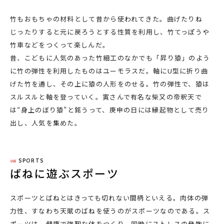
竹もおもちゃの材料として昔から使われてきた。曲げたりね
じったりすると元に戻ろうとする性質を利用し、竹てっぽうや
竹車などをつくって楽しんだ。
昔、こどもに人気のあった竹細工のなかでも「昇り猿」のよう
に竹の弾性を利用したものはユーモラスだ。軸にU型に折り曲
げた竹を通し、その上に猿の人形をのせる。竹の弾性で、猿は
スルスルと軸を登っていく。寅さんで有名な柴又の帝釈天で
は“身上のぼり猿”と銘うって、庚申の日には縁起物として売り
出し、人気を集めた。
SPORTS
ばねに遊ぶスポーツ
スポーツとばねとはきっても切れない間柄といえる。肉体の弾
力性、すなわち天賦のばねを使うのがスポーツなのである。ス
ポーツは、健康で強靱な体をつくり、同時にストレスの発散に