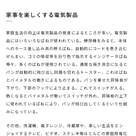
家事を楽しくする電気製品
家庭生活の向上は電気製品の発達によるところが多い。電気製
品にはいろいろなばねが使われている。掃除機をみると、本体
へのホース差し込み具の押えばね、自動的にコードを巻き込む
ぜんまい、ゴミの吸収率を計り色で指示するインジケータばね
等々、多くのばねが使用されている。適度な焼き具合になると
パンが自動的に飛び出し回路も切れるトースター、これはばね
とバイメタルの働きによるものである。パンを乗せた昇降板が
下がり、下部のフックにより止まる。これでスイッチが入る。
熱くなるとバイメタルが働いてスイッチが外れ、昇降板の上下
に使われているばねにより、パンが飛び出してくるという仕組
みになっている。
その他、洗濯機、電子レンジ、冷蔵庫や、楽しい生活をエン
ジョイするテレビ、ビデオ、ステレオ等ほとんどの家庭用電化