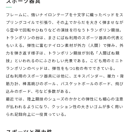
スポーツ器具
フレームに、強いナイロンテープを十文字に織ったベッドをス
プリングコイルで引張り、その上でからだを大きく弾ませなが
ら空中で回転やひねりなどの演技を行なうトランポリン競技。
トランポリンの台は、まさにばね利用のスポーツ器具の代表と
もいえる。弾性に富むナイロン素材が外力（人間）で弾み、外
力を弾き返す様子は、トランポリン競技が別名「人間ばね競
技」といわれるのにふさわしい光景である。こども用のミニト
ランポリンのベッドは、弾性をもつ1枚の布でできている。
ばね利用のスポーツ器具には他に、エキスパンダー、握力・背
筋力計、棒高跳びのポール、バスケットボールのボード、飛び
込みのボード、弓など多数がある。
最近では、陸上競技のシューズのかかとの弾性にも細心の注意
が払われるようになり、クッション性の大きいゴムが多く用い
られ記録向上に一役買っている。
スポーツと弾力性