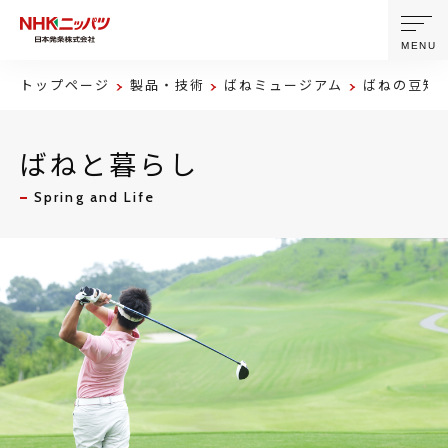
MENU
トップページ
製品・技術
ばねミュージアム
ばねの豆知
ニッパツについて
ばねと暮らし
製品・技術
Spring and Life
企業情報
ニュース
サステナビリティ
株主・投資家情報