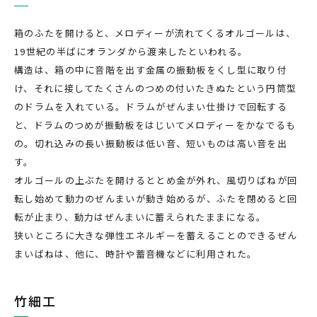
箱のふたを開けると、メロディーが流れてくるオルゴールは、
19世紀の半ばにオランダから渡来したといわれる。
構造は、箱の中に音階を出す金属の振動板をくし型に取り付
け、それに接してたくさんのつめの付いたきぬたという円筒型
のドラムを入れている。ドラムがぜんまい仕掛けで回転する
と、ドラムのつめが振動板をはじいてメロディーをかなでるも
の。切れ込みの長い振動板は低い音、短いものは高い音を出
す。
オルゴールの上ぶたを開けるととめ金が外れ、風切りばねが回
転し始めて動力のぜんまいが動き始めるが、ふたを閉めると回
転が止まり、動力はぜんまいに蓄えられたままになる。
狭いところに大きな弾性エネルギーを蓄えることのできるぜん
まいばねは、他に、時計や蓄音機などに利用された。
竹細工