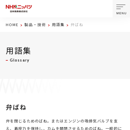
MENU
HOME
製品・技術
用語集
弁ばね
ニッパツについて
用語集
製品・技術
Glossary
企業情報
ニュース
サステナビリティ
弁ばね
株主・投資家情報
弁を閉じるためのばね。またはエンジンの吸排気バルブを支
え、着座力を保持し、カムを開閉させるためのばね。一般的に