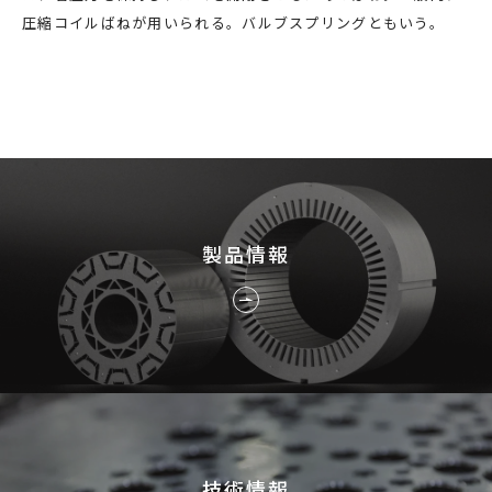
採用情報
圧縮コイルばねが用いられる。バルブスプリングともいう。
JP
EN
お問い合わせ
製品情報
技術情報