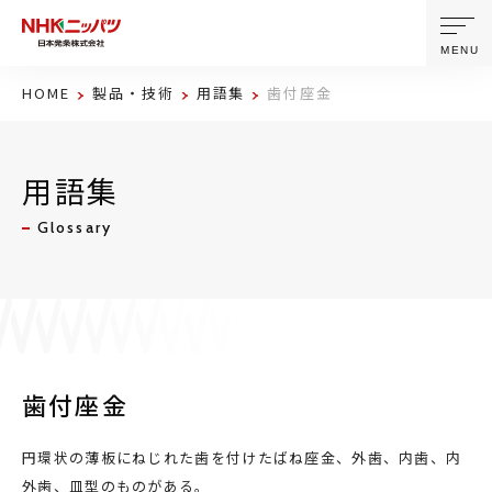
MENU
HOME
製品・技術
用語集
歯付座金
ニッパツについて
用語集
製品・技術
Glossary
企業情報
ニュース
サステナビリティ
歯付座金
株主・投資家情報
円環状の薄板にねじれた歯を付けたばね座金、外歯、内歯、内
外歯、皿型のものがある。