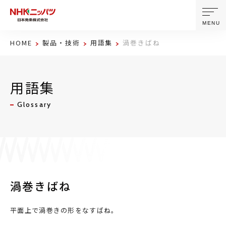
MENU
HOME
製品・技術
用語集
渦巻きばね
ニッパツについて
用語集
製品・技術
Glossary
企業情報
ニュース
サステナビリティ
渦巻きばね
株主・投資家情報
平面上で渦巻きの形をなすばね。