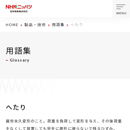
MENU
HOME
製品・技術
用語集
へたり
ニッパツについて
用語集
製品・技術
Glossary
企業情報
ニュース
サステナビリティ
へたり
株主・投資家情報
疲労永久変形のこと。荷重を負荷して変形を与え、その後荷重
をなくして放置しても完全に原形に戻らないで残るひずみ。