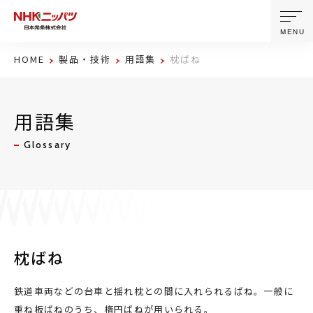
MENU
HOME
製品・技術
用語集
枕ばね
ニッパツについて
用語集
製品・技術
Glossary
企業情報
ニュース
サステナビリティ
枕ばね
株主・投資家情報
鉄道車両などの台車と揺れ枕との間に入れられるばね。一般に
重ね板ばねのうち、楕円ばねが用いられる。