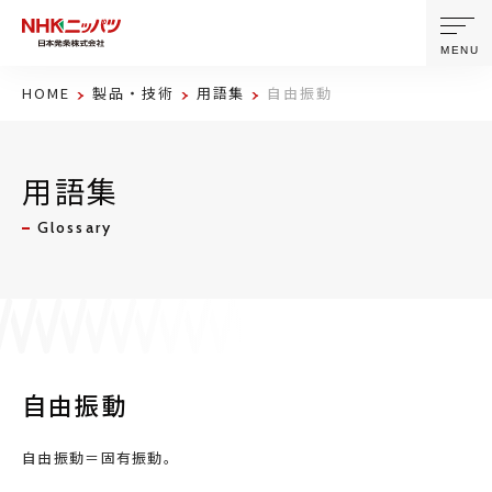
MENU
HOME
製品・技術
用語集
自由振動
ニッパツについて
用語集
製品・技術
Glossary
企業情報
ニュース
サステナビリティ
自由振動
株主・投資家情報
自由振動＝固有振動。