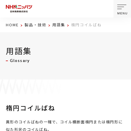
MENU
HOME
製品・技術
用語集
楕円コイルばね
ニッパツについて
用語集
製品・技術
Glossary
企業情報
ニュース
サステナビリティ
楕円コイルばね
株主・投資家情報
異形のコイルばねの一種で、コイル横断面楕円または楕円形に
似た形状のコイルばね。