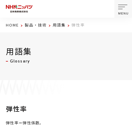
MENU
HOME
製品・技術
用語集
弾性率
ニッパツについて
用語集
製品・技術
Glossary
企業情報
ニュース
サステナビリティ
弾性率
株主・投資家情報
弾性率＝弾性係数。