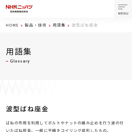
MENU
HOME
製品・技術
用語集
波型ばね座金
ニッパツについて
用語集
製品・技術
Glossary
企業情報
ニュース
サステナビリティ
波型ばね座金
株主・投資家情報
ばねの作用を利用してボルトやナットの緩み止めを行う波の付
いたばね座金。一般に平線をコイリング成形したもの。