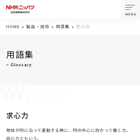
MENU
HOME
製品・技術
用語集
求心力
ニッパツについて
用語集
製品・技術
Glossary
企業情報
ニュース
サステナビリティ
求心力
株主・投資家情報
物体が円に沿って運動する時に、円の中心に向かって働く力。
向心力ともいう。