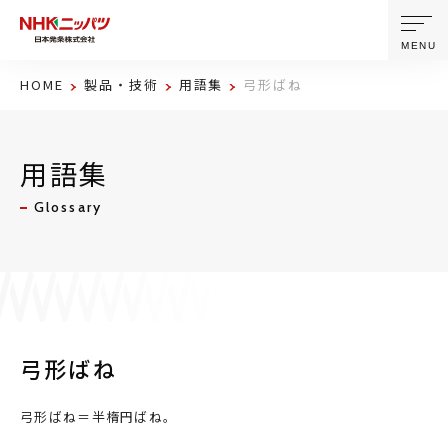
MENU
HOME
製品・技術
用語集
弓形ばね
ニッパツについて
用語集
製品・技術
Glossary
企業情報
ニュース
サステナビリティ
弓形ばね
株主・投資家情報
弓形ばね＝半楕円ばね。