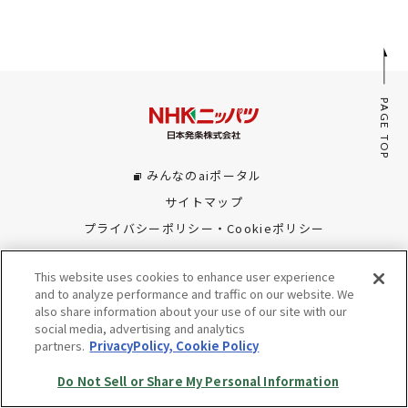
採用情報
JP
EN
PAGE TOP
みんなのaiポータル
お問い合わせ
サイトマップ
プライバシーポリシー・Cookieポリシー
Do Not Sell or Share My Personal Information
This website uses cookies to enhance user experience
© Copyright NHK SPRING Co.,Ltd. All rights reserved.
and to analyze performance and traffic on our website. We
also share information about your use of our site with our
social media, advertising and analytics
partners.
PrivacyPolicy, Cookie Policy
Do Not Sell or Share My Personal Information