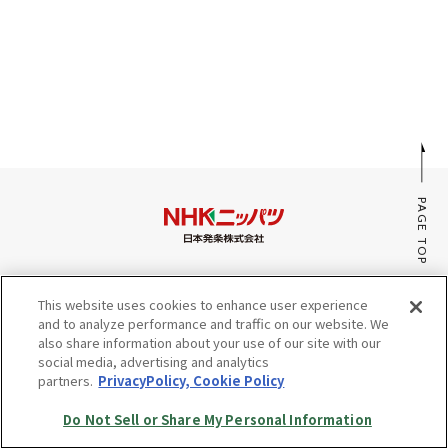
採用情報
JP
EN
PAGE TOP
お問い合わせ
みんなのaiポータル
This website uses cookies to enhance user experience
サイトマップ
and to analyze performance and traffic on our website. We
プライバシーポリシー・Cookieポリシー
also share information about your use of our site with our
social media, advertising and analytics
Do Not Sell or Share My Personal Information
partners.
PrivacyPolicy, Cookie Policy
© Copyright NHK SPRING Co.,Ltd. All rights reserved.
Do Not Sell or Share My Personal Information