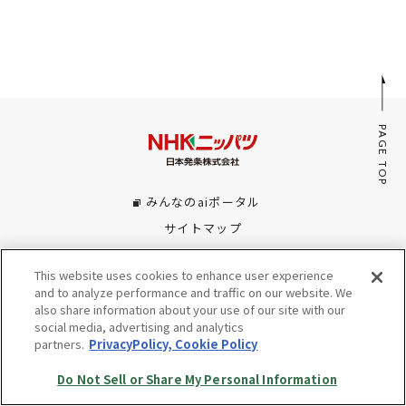
採用情報
JP
EN
PAGE TOP
お問い合わせ
みんなのaiポータル
サイトマップ
プライバシーポリシー・Cookieポリシー
This website uses cookies to enhance user experience
Do Not Sell or Share My Personal Information
and to analyze performance and traffic on our website. We
also share information about your use of our site with our
© Copyright NHK SPRING Co.,Ltd. All rights reserved.
social media, advertising and analytics
partners.
PrivacyPolicy, Cookie Policy
Do Not Sell or Share My Personal Information