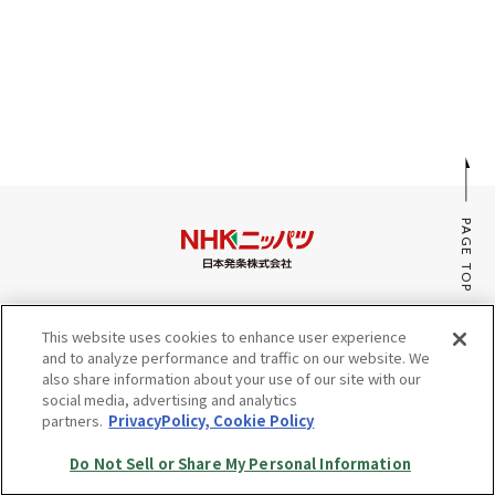
採用情報
JP
EN
PAGE TOP
お問い合わせ
みんなのaiポータル
This website uses cookies to enhance user experience
サイトマップ
and to analyze performance and traffic on our website. We
プライバシーポリシー・Cookieポリシー
also share information about your use of our site with our
social media, advertising and analytics
Do Not Sell or Share My Personal Information
partners.
PrivacyPolicy, Cookie Policy
© Copyright NHK SPRING Co.,Ltd. All rights reserved.
Do Not Sell or Share My Personal Information