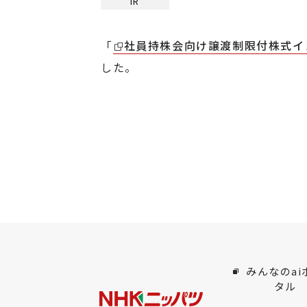
IR
「
社員持株会向け譲渡制限付株式イ
した。
みんなのai
タル