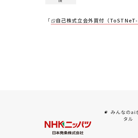
IR
「
自己株式立会外買付（ToSTNe
みんなのai
タル