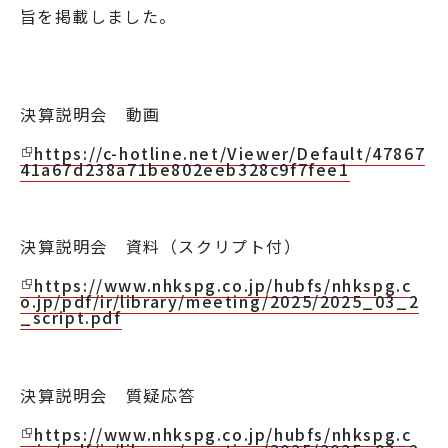
旨を掲載しました。
採用情報
JP
EN
決算説明会 動画
https://c-hotline.net/Viewer/Default/47867
41a67d238a71be802eeb328c9f7fee1
お問い合わせ
決算説明会 資料（スクリプト付）
https://www.nhkspg.co.jp/hubfs/nhkspg.c
o.jp/pdf/ir/library/meeting/2025/2025_03_2
_script.pdf
決算説明会 質疑応答
https://www.nhkspg.co.jp/hubfs/nhkspg.c