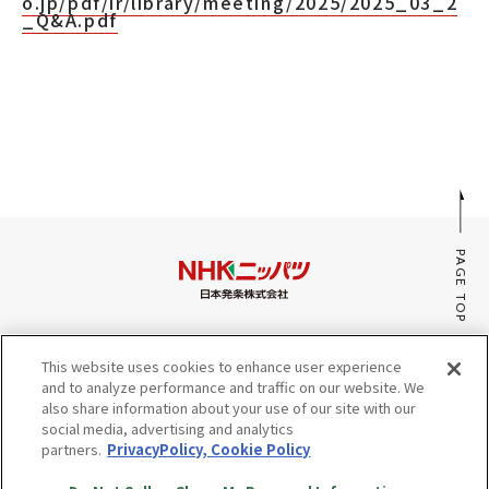
o.jp/pdf/ir/library/meeting/2025/2025_03_2
_Q&A.pdf
PAGE TOP
みんなのaiポータル
This website uses cookies to enhance user experience
サイトマップ
and to analyze performance and traffic on our website. We
プライバシーポリシー・Cookieポリシー
also share information about your use of our site with our
social media, advertising and analytics
Do Not Sell or Share My Personal Information
partners.
PrivacyPolicy, Cookie Policy
© Copyright NHK SPRING Co.,Ltd. All rights reserved.