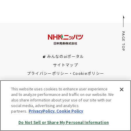
採用情報
JP
EN
PAGE TOP
みんなのaiポータル
お問い合わせ
サイトマップ
プライバシーポリシー・Cookieポリシー
Do Not Sell or Share My Personal Information
This website uses cookies to enhance user experience
© Copyright NHK SPRING Co.,Ltd. All rights reserved.
and to analyze performance and traffic on our website. We
also share information about your use of our site with our
social media, advertising and analytics
partners.
PrivacyPolicy, Cookie Policy
Do Not Sell or Share My Personal Information