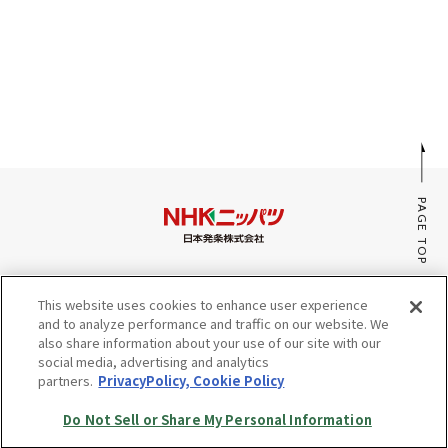
採用情報
JP
EN
PAGE TOP
お問い合わせ
みんなのaiポータル
This website uses cookies to enhance user experience
サイトマップ
and to analyze performance and traffic on our website. We
プライバシーポリシー・Cookieポリシー
also share information about your use of our site with our
social media, advertising and analytics
Do Not Sell or Share My Personal Information
partners.
PrivacyPolicy, Cookie Policy
© Copyright NHK SPRING Co.,Ltd. All rights reserved.
Do Not Sell or Share My Personal Information