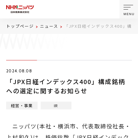
MENU
トップページ
ニュース
「JPX日経インデックス400」構
ニッパツについて
製品・技術
2024.08.08
企業情報
「JPX日経インデックス400」構成銘柄
への選定に関するお知らせ
ニュース
経営・事業
IR
サステナビリティ
ニッパツ(本社・横浜市、代表取締役社長・
株主・投資家情報
上村和久)は、株価指数「JPX日経インデック