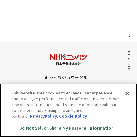
採用情報
JP
EN
PAGE TOP
お問い合わせ
みんなのaiポータル
サイトマップ
This website uses cookies to enhance user experience
プライバシーポリシー・Cookieポリシー
and to analyze performance and traffic on our website. We
Do Not Sell or Share My Personal Information
also share information about your use of our site with our
social media, advertising and analytics
partners.
PrivacyPolicy, Cookie Policy
© Copyright NHK SPRING Co.,Ltd. All rights reserved.
Do Not Sell or Share My Personal Information