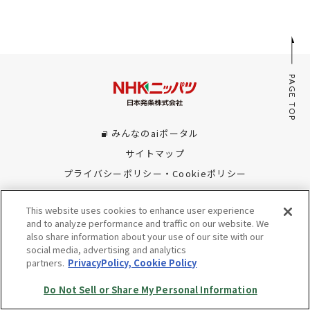
採用情報
JP
EN
PAGE TOP
みんなのaiポータル
お問い合わせ
サイトマップ
プライバシーポリシー・Cookieポリシー
Do Not Sell or Share My Personal Information
This website uses cookies to enhance user experience
© Copyright NHK SPRING Co.,Ltd. All rights reserved.
and to analyze performance and traffic on our website. We
also share information about your use of our site with our
social media, advertising and analytics
partners.
PrivacyPolicy, Cookie Policy
Do Not Sell or Share My Personal Information