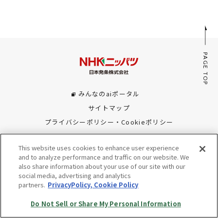
採用情報
JP
EN
PAGE TOP
みんなのaiポータル
お問い合わせ
サイトマップ
プライバシーポリシー・Cookieポリシー
Do Not Sell or Share My Personal Information
This website uses cookies to enhance user experience
© Copyright NHK SPRING Co.,Ltd. All rights reserved.
and to analyze performance and traffic on our website. We
also share information about your use of our site with our
social media, advertising and analytics
partners.
PrivacyPolicy, Cookie Policy
Do Not Sell or Share My Personal Information