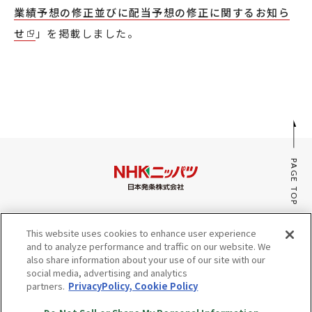
業績予想の修正並びに配当予想の修正に関するお知ら
採用情報
せ
」を掲載しました。
JP
EN
お問い合わせ
PAGE TOP
みんなのaiポータル
This website uses cookies to enhance user experience
サイトマップ
and to analyze performance and traffic on our website. We
プライバシーポリシー・Cookieポリシー
also share information about your use of our site with our
social media, advertising and analytics
Do Not Sell or Share My Personal Information
partners.
PrivacyPolicy, Cookie Policy
© Copyright NHK SPRING Co.,Ltd. All rights reserved.