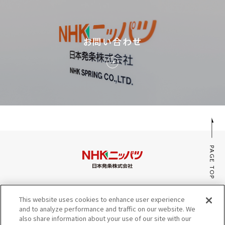
お問い合わせ
PAGE TOP
みんなのaiポータル
This website uses cookies to enhance user experience
サイトマップ
and to analyze performance and traffic on our website. We
プライバシーポリシー・Cookieポリシー
also share information about your use of our site with our