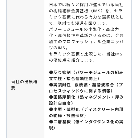
日本では続々と採用が進んでいる当社
の樹脂絶縁金属基板（IMS）を、セラ
ミック基板に代わる有力な選択肢とし
て、欧州でも浸透を図ります。
パワーモジュールの小型化・高出力
化・高信頼性を革新させるのは、金属
加工のプロフェッショナル企業ニッパ
ツのIMS。
セラミック基板と比較した、当社IMS
の優位点を紹介します。
●反り抑制（パワーモジュールの組み
立て性・接合信頼性向上）
当社の出展概
●実装耐性 -銀焼結・超音波接合（プ
要
ロセスウィンドウに関する情報）
●回路厚銅化（熱マネジメント・厚み
設計自由度）
●小型・薄型化（ディスクリート内部
の絶縁・放熱部材）
●二層基板（低インダクタンス化の実
現）